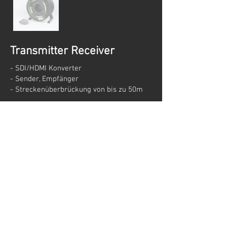
Transmitter Receiver
- SDI/HDMI Konverter
- Sender, Empfänger
- Streckenüberbrückung von bis zu 50m
Impressum
Datenschutz
AGB
Stern
Veranstaltungstechnik