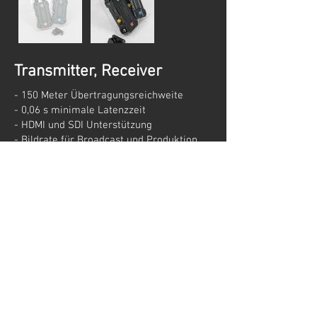
Transmitter, Receiver
- 150 Meter Übertragungsreichweite
- 0,06 s minimale Latenzzeit
- HDMI und SDI Unterstützung
- Bildrate für Broadcast und Produktion
- flexible Überwachungsfunktionen
- 1x Hollyland Mars 4K Transmitter
- 1x Hollyland Mars 4K Receiver
Impressum
Datenschutz
AGB
Stern
Veranstaltungstechnik